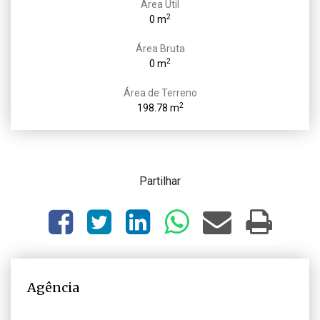
Área Útil
2
0 m
Área Bruta
2
0 m
Área de Terreno
2
198.78 m
Partilhar
Agência