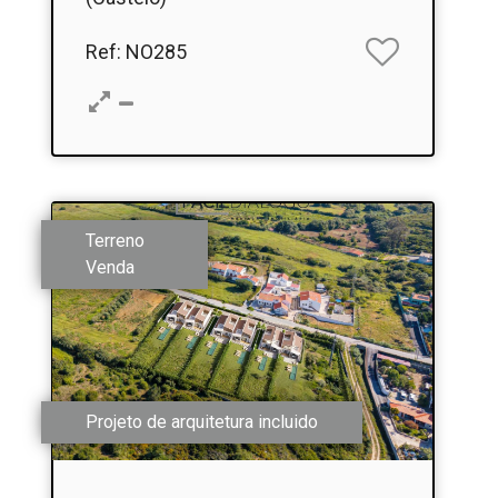
Ref
: NO285
Terreno
Venda
Projeto de arquitetura incluido