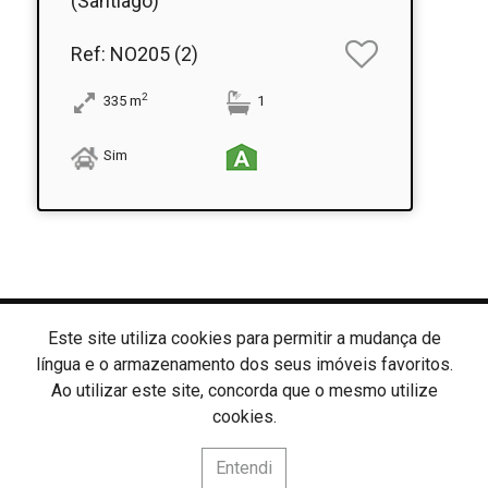
(Santiago)
Ref
: NO205 (2)
2
335
m
1
Sim
Fácil Diálogo
Este site utiliza cookies para permitir a mudança de
Fácil Diálogo Unipessoal Lda
AMI: 16667
língua e o armazenamento dos seus imóveis favoritos.
Ao utilizar este site, concorda que o mesmo utilize
cookies.
lítica de Privacidade
Livro de Reclamações
Canal de Denúncias
Entendi
Website e CRM Imobiliário