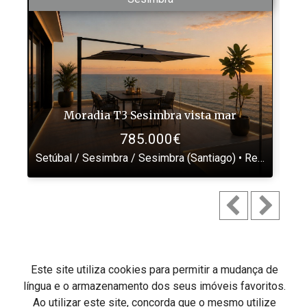
Moradia T3 Sesimbra vista mar
785.000€
Setúbal / Sesimbra / Sesimbra (Santiago) •
Ref
: NO298
Se
Este site utiliza cookies para permitir a mudança de
língua e o armazenamento dos seus imóveis favoritos.
Fácil Diálogo
Ao utilizar este site, concorda que o mesmo utilize
Fácil Diálogo Unipessoal Lda
AMI: 16667