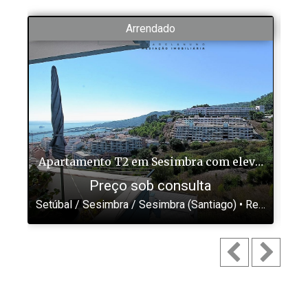
Arrendado
Apartamento T2 em Sesimbra com elevador e par.
Preço sob consulta
Setúbal / Sesimbra / Sesimbra (Santiago) •
Ref
: NO223
Se