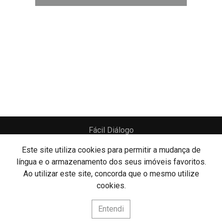
Fácil Diálogo
Fácil Diálogo Unipessoal Lda
AMI: 16667
Este site utiliza cookies para permitir a mudança de
língua e o armazenamento dos seus imóveis favoritos.
lítica de Privacidade
Livro de Reclamações
Canal de Denúncias
Ao utilizar este site, concorda que o mesmo utilize
cookies.
Website e CRM Imobiliário
Entendi
Powered by
©2026