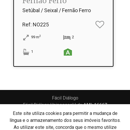
Fernão Ferro
Setúbal / Seixal / Fernão Ferro
Ref
: NO225
2
99
m
2
1
Fácil Diálogo
Fácil Diálogo Unipessoal Lda
AMI: 16667
Este site utiliza cookies para permitir a mudança de
língua e o armazenamento dos seus imóveis favoritos.
lítica de Privacidade
Livro de Reclamações
Canal de Denúncias
Ao utilizar este site, concorda que o mesmo utilize