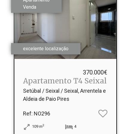
Venda
excelente localização
370.000€
Apartamento T4 Seixal
Setúbal / Seixal / Seixal, Arrentela e
Aldeia de Paio Pires
Ref
: NO296
2
109
m
4