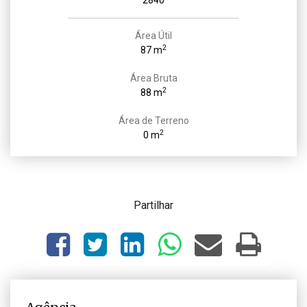
2840
Área Útil
2
87 m
Área Bruta
2
88 m
Área de Terreno
2
0 m
Partilhar