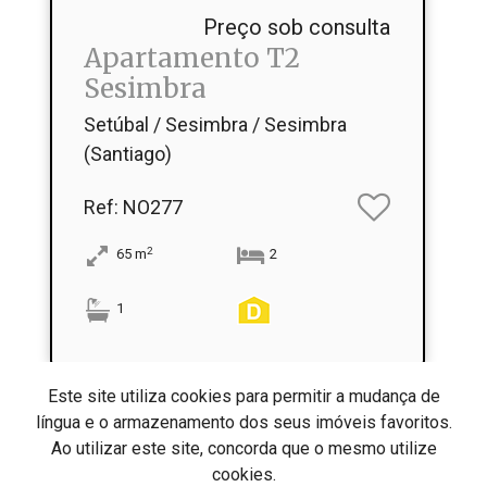
Preço sob consulta
Apartamento T2
Sesimbra
Setúbal / Sesimbra / Sesimbra
(Santiago)
Ref
: NO277
2
65
m
2
1
Este site utiliza cookies para permitir a mudança de
língua e o armazenamento dos seus imóveis favoritos.
Ao utilizar este site, concorda que o mesmo utilize
cookies.
Fácil Diálogo