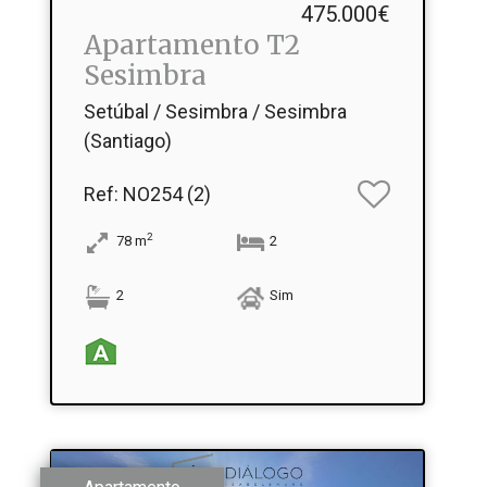
475.000€
Apartamento T2
Sesimbra
Setúbal / Sesimbra / Sesimbra
(Santiago)
Ref
: NO254 (2)
2
78
m
2
2
Sim