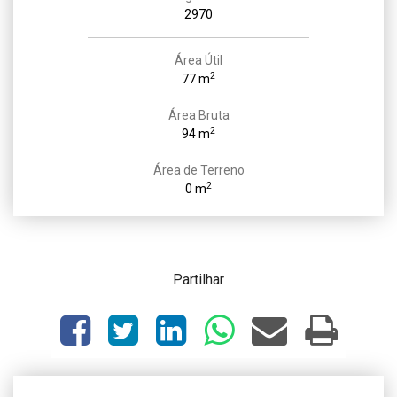
2970
Área Útil
2
77 m
Área Bruta
2
94 m
Área de Terreno
2
0 m
Partilhar