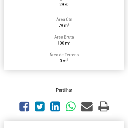
2970
Área Útil
2
79 m
Área Bruta
2
100 m
Área de Terreno
2
0 m
Partilhar