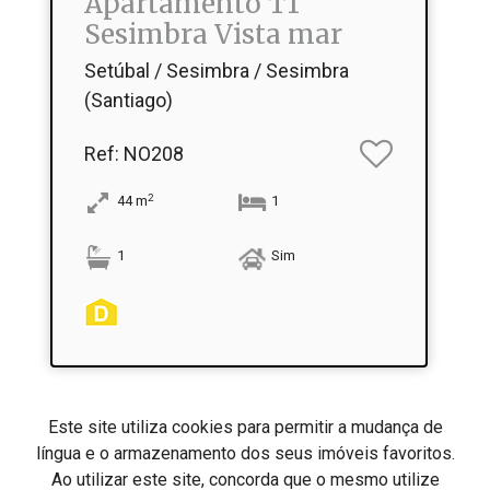
Apartamento T1
Sesimbra Vista mar
Setúbal / Sesimbra / Sesimbra
(Santiago)
Ref
: NO208
2
44
m
1
1
Sim
Este site utiliza cookies para permitir a mudança de
língua e o armazenamento dos seus imóveis favoritos.
Ao utilizar este site, concorda que o mesmo utilize
Fácil Diálogo