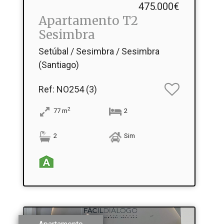
475.000€
Apartamento T2
Sesimbra
Setúbal / Sesimbra / Sesimbra
(Santiago)
Ref
: NO254 (3)
2
77
m
2
2
Sim