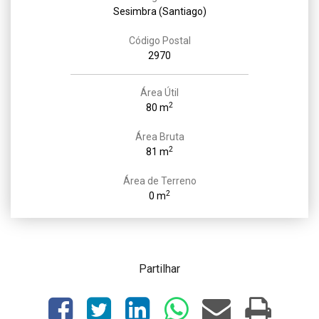
Sesimbra (Santiago)
Código Postal
2970
Área Útil
2
80 m
Área Bruta
2
81 m
Área de Terreno
2
0 m
Partilhar