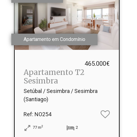
Apartamento em Condomínio
465.000€
Apartamento T2
Sesimbra
Setúbal / Sesimbra / Sesimbra
(Santiago)
Ref
: NO254
2
77
m
2