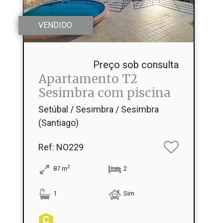
VENDIDO
Preço sob consulta
Apartamento T2
Sesimbra com piscina
Setúbal / Sesimbra / Sesimbra
(Santiago)
Ref
: NO229
2
87
m
2
1
Sim