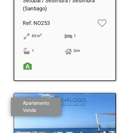
Setúbal / Sesimbra / Sesimbra
(Santiago)
Ref
: NO253
2
65
m
1
1
Sim
Apartamento
Venda