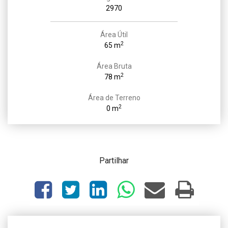
2970
Área Útil
2
65 m
Área Bruta
2
78 m
Área de Terreno
2
0 m
Partilhar