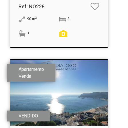
Ref
: NO228
2
90
m
2
1
Apartamento
Venda
VENDIDO