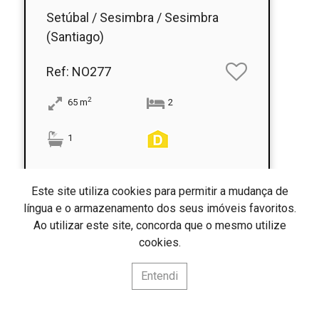
Setúbal / Sesimbra / Sesimbra
(Santiago)
Ref
: NO277
2
65
m
2
1
Este site utiliza cookies para permitir a mudança de
língua e o armazenamento dos seus imóveis favoritos.
1
2
3
4
Ao utilizar este site, concorda que o mesmo utilize
cookies.
Entendi
Fácil Diálogo
Fácil Diálogo Unipessoal Lda
AMI: 16667