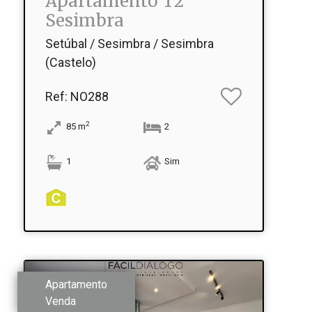
Apartamento T2
Sesimbra
Setúbal / Sesimbra / Sesimbra
(Castelo)
Ref
: NO288
2
85
m
2
1
Sim
Apartamento
Venda