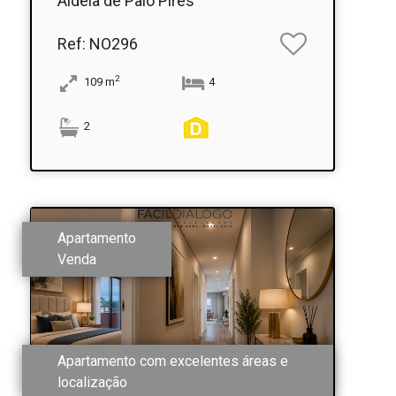
Aldeia de Paio Pires
Ref
: NO296
2
109
m
4
2
Apartamento
Venda
Apartamento com excelentes áreas e
localização