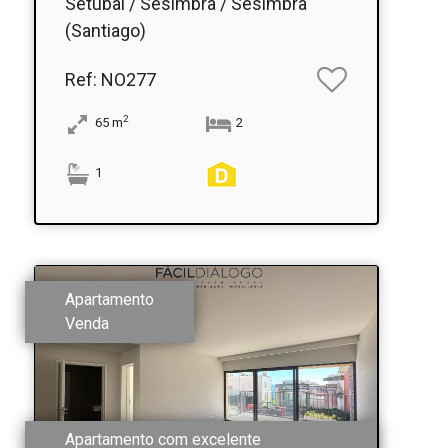
Setúbal / Sesimbra / Sesimbra
(Santiago)
Ref
: NO277
2
65
m
2
1
Apartamento
Venda
Apartamento com excelente