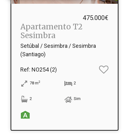
475.000€
Apartamento T2
Sesimbra
Setúbal / Sesimbra / Sesimbra
(Santiago)
Ref
: NO254 (2)
2
78
m
2
2
Sim