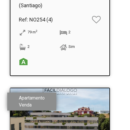
(Santiago)
Ref
: NO254 (4)
2
79
m
2
2
Sim
Apartamento
Venda