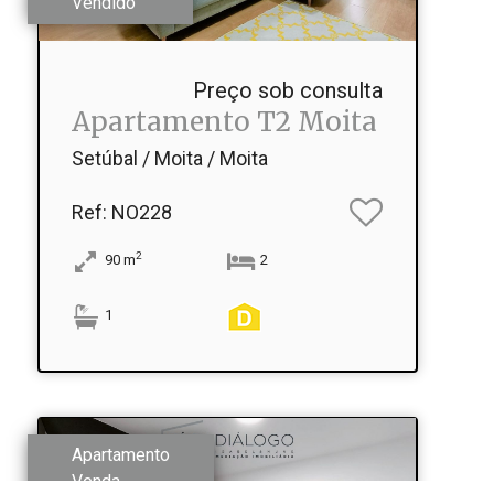
Vendido
Preço sob consulta
Apartamento T2 Moita
Setúbal / Moita / Moita
Ref
: NO228
2
90
m
2
1
Apartamento
Venda