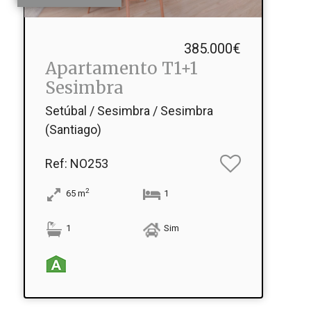
385.000€
Apartamento T1+1
Sesimbra
Setúbal / Sesimbra / Sesimbra
(Santiago)
Ref
: NO253
2
65
m
1
1
Sim