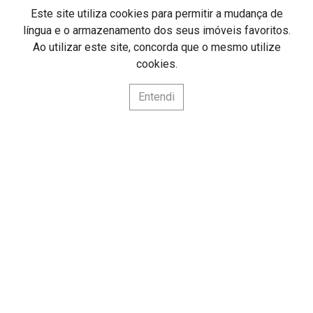
Este site utiliza cookies para permitir a mudança de
língua e o armazenamento dos seus imóveis favoritos.
Ao utilizar este site, concorda que o mesmo utilize
cookies.
VENDIDO
Entendi
Preço sob consulta
Apartamentos T1 a T2
Fernão Ferro
Setúbal / Seixal / Fernão Ferro
Ref
: NO225
2
99
m
2
1