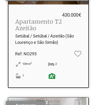
430.000€
Apartamento T2
Azeitão
Setúbal / Setúbal / Azeitão (São
Lourenço e São Simão)
Ref
: NO295
2
109
m
2
1