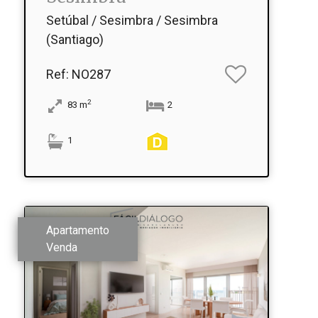
Setúbal / Sesimbra / Sesimbra
(Santiago)
Ref
: NO287
2
83
m
2
1
Apartamento
Venda