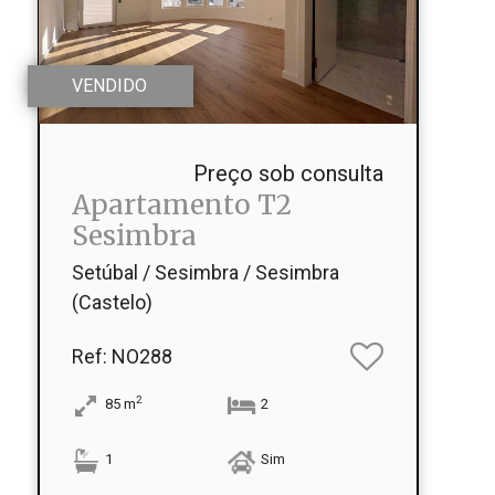
VENDIDO
Preço sob consulta
Apartamento T2
Sesimbra
Setúbal / Sesimbra / Sesimbra
(Castelo)
Ref
: NO288
2
85
m
2
1
Sim