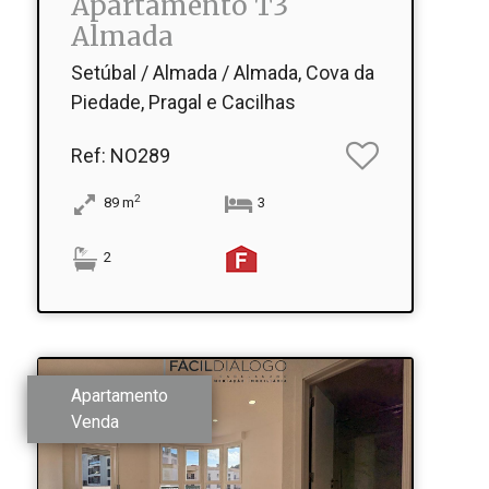
Apartamento T3
Almada
Setúbal / Almada / Almada, Cova da
Piedade, Pragal e Cacilhas
Ref
: NO289
2
89
m
3
2
Apartamento
Venda