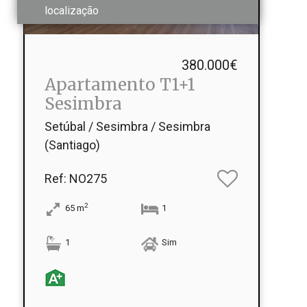
localização
380.000€
Apartamento T1+1
Sesimbra
Setúbal / Sesimbra / Sesimbra
(Santiago)
Ref
: NO275
2
65
m
1
1
Sim