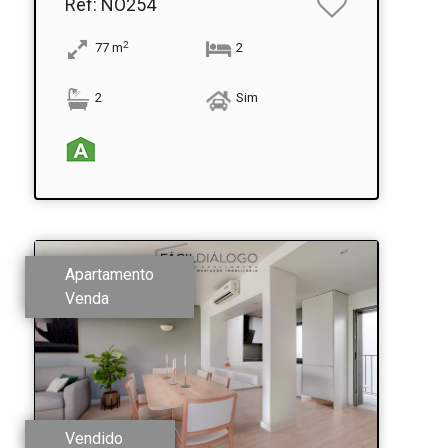
Ref
: NO254
2
77
m
2
2
Sim
Apartamento
Venda
Vendido