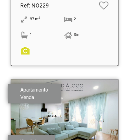
Ref
: NO229
2
87
m
2
1
Sim
Apartamento
Venda